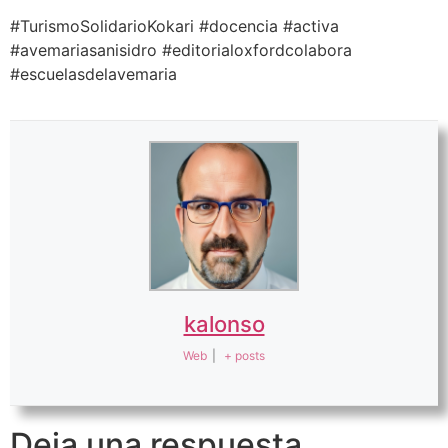
#TurismoSolidarioKokari
#docencia #activa
#avemariasanisidro #editorialoxfordcolabora
#escuelasdelavemaria
kalonso
Web
|
+ posts
Deja una respuesta